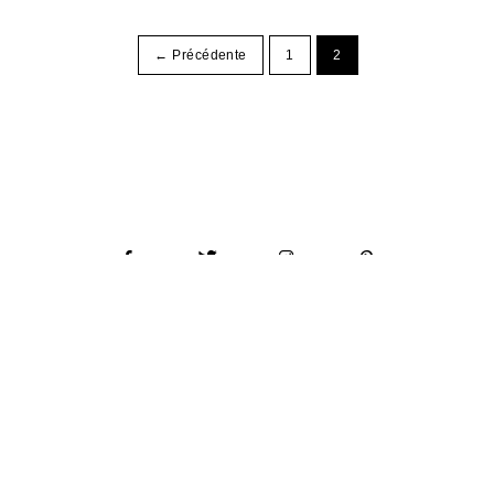
← Précédente
1
2